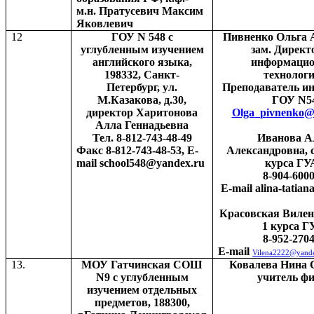
м.н. Пратусевич Максим
Яковлевич
12
ГОУ
N
548 с
Пивненко Ольга 
углубленным изучением
зам. Директ
английского языка,
информаци
198332, Санкт-
технолог
Петербург, ул.
Преподаватель и
М.Казакова, д.30,
ГОУ
N
5
директор Харитонова
Olga
_
pivnenko
Алла Геннадьевна
Тел
. 8-812-743-48-49
Иванова А
Факс
8-812-743-48-53, E-
Александровна, с
mail school548@yandex.ru
курса ГУ
8-904-600
E-mail alina-tatia
Красовская Вилена
1 курса 
8-952-270
E-mail
Vilena2222@yand
13.
МОУ Гатчинская СОШ
Ковалева Нина 
N
9 с углубленным
учитель ф
изучением отдельных
предметов,
188300,