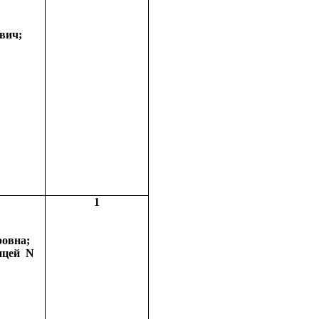
вич
;
1
овна;
ицей
N