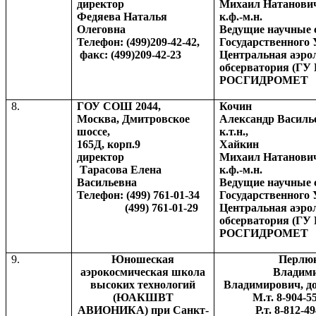
директор
Михаил Натанови
Федяева Наталья
к.ф.-м.н.
Олеговна
Ведущие научные 
Телефон: (499)209-42-42,
Государственного
факс: (499)209-42-23
Центральная аэро
обсерватория (ГУ
РОСГИДРОМЕТ
8.
ГОУ СОШ 2044,
Кочин
Москва, Дмитровское
Александр Василь
шоссе,
к.т.н.,
165Д, корп.9
Хайкин
директор
Михаил Натанови
Тарасова Елена
к.ф.-м.н.
Васильевна
Ведущие научные 
Телефон: (499) 761-01-34
Государственного
(499) 761-01-29
Центральная аэро
обсерватория (ГУ
РОСГИДРОМЕТ
9.
Юношеская
Перлю
аэрокосмическая школа
Владим
высоких технологий
Владимирович, доц
(ЮАКШВТ
М.т. 8-904-5
АВИОНИКА) при Санкт-
Р.т. 8-812-4