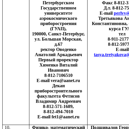
Петербургском
Факс 8-812-3
Государственном
Д.т. 8-812-7
университете
E
-
mail
perlvv
аэрокосмического
Третьякова А
приборостроения
Константиновна, 
(ГУАП),
курса ГУ
190000, Санкт-Петербург,
тел
ул. Большая Морская,
8-911-2177
д.67
8-812-597
ректор Оводенко
E-mail
Анатолий Аркадьевич
tasya.tretyakova
Первый проректор
Хименко Виталий
Иванович
8-812-7106510
E
-
mail
vera
@
aanet
.
ru
Декан
приборостроительного
факультета Фетисов
Владимир Андреевич
8-812-571-1689,
8-812-494-7010
E-mail fet1@aanet.ru
10.
Физико- математический
Подшивалов Георг