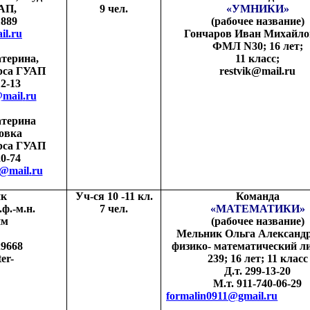
АП,
9 чел.
«УМНИКИ»
1889
(рабочее название)
l.ru
Гончаров
Иван Михайло
ФМЛ
N
30; 16 лет;
терина,
11 класс;
урса ГУАП
restvik
@
mail
.
ru
12-13
@
mail
.
ru
атерина
овка
урса ГУАП
20-74
@
mail
.
ru
ик
Уч-ся 10 -11 кл.
Команда
ф.-м.н.
7 чел.
«МАТЕМАТИКИ»
им
(рабочее название)
Мельник Ольга Александр
29668
физико- математический л
er-
239; 16 лет; 11 класс
Д.т. 299-13-20
М.т. 911-740-06-29
formalin0911@gmail.ru