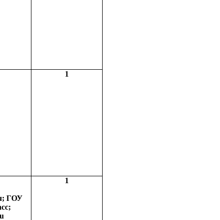
1
1
ч; ГОУ
сс;
u