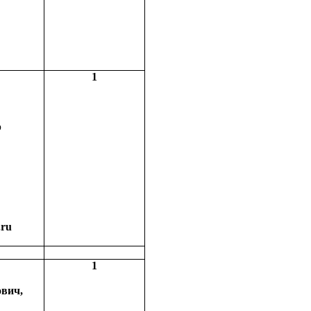
1
р
.ru
1
вич,