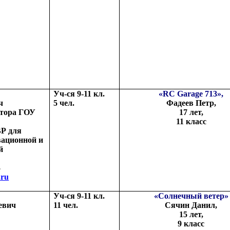
Уч-ся 9-11 кл.
«
RC
Garage
713»,
ч
5 чел.
Фадеев Петр,
ктора ГОУ
17 лет,
11 класс
Р для
вационной и
й
3
.
ru
Уч-ся 9-11 кл.
«Солнечный ветер»
евич
11 чел.
Сячин Данил,
15 лет,
9 класс