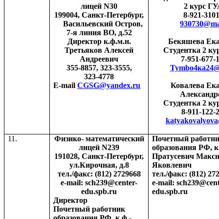
лицей
N30
2 курс ГУ
199004, Санкт-Петербург,
8-921-310
Васильевский Остров,
930730@mai
7-я линия ВО, д.52
Директор к.ф.м.н.
Бекяшева Ека
Третьяков Алексей
Студентка 2 к
Андреевич
7-951-677-
355-8857, 323-3555,
Tymbo
4ка24
323-4778
E-mail
CGSG@yandex.ru
Ковалева Ек
Александр
Студентка 2 к
8-911-122-
katyakovalyova
11.
Физико- математический
Почетный работн
лицей
N
239
образования РФ, к.
191028, Санкт-Петербург,
Пратусевич Макс
ул.Кирочная, д.8
Яковлевич
тел./факс: (812) 2729668
тел
./
факс
: (812) 27
e-mail: sch239@center-
e-mail: sch239@cent
edu.spb.ru
edu.spb.ru
Директор
Почетный работник
образования РФ, к.ф.-