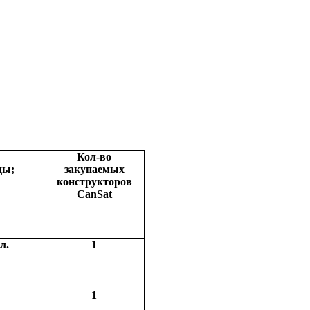
Кол-во
ды;
закупаемых
конструкторов
CanSat
л.
1
1