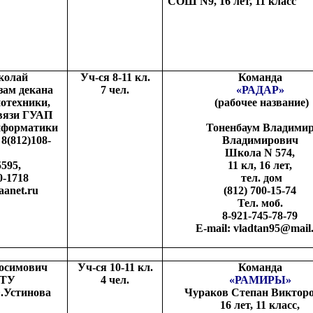
СОШ
N
9, 16 лет, 11 класс
колай
Уч-ся 8-11 кл.
Команда
зам декана
7 чел.
«РАДАР»
отехники,
(рабочее название)
связи ГУАП
нформатики
Тоненбаум Владими
 8(812)108-
Владимирович
Школа
N
574,
5595,
11 кл, 16 лет,
0-1718
тел. дом
aanet.ru
(812) 700-15-74
Тел. моб.
8-921-745-78-79
E-mail: vladtan95@mail
Зосимович
Уч-ся 10-11 кл.
Команда
ГТУ
4 чел.
«РАМИРЫ»
Ф.Устинова
Чураков Степан Викторо
16 лет, 11 класс,