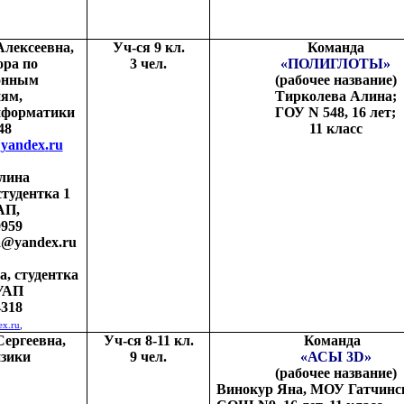
Алексеевна,
Уч-ся 9 кл.
Команда
ора по
3 чел.
«ПОЛИГЛОТЫ»
онным
(рабочее название)
иям,
Тирколева Алина;
нформатики
ГОУ
N
548, 16 лет;
48
11 класс
@
yandex
.
ru
лина
тудентка 1
АП,
0959
na@yandex.ru
, студентка
ГУАП
4318
ex.ru
,
Сергеевна,
Уч-ся 8-11 кл.
Команда
изики
9 чел.
«АСЫ 3
D
»
(рабочее название)
Винокур Яна, МОУ Гатчинс