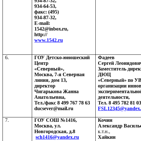
934-87-32,
934-64-53,
факс
: (495)
934-87-32,
E-mail:
1542@inbox.ru,
http://
www.1542.ru
6.
ГОУ Детско-юношеский
Фадеев
Центр
Сергей Леонидови
«Северный»,
Заместитель дире
Москва, 7-я Северная
ДЮЦ
линия, дом 13,
«Северный» по УВ
директор
организации инно
Чигарькова Жанна
экспериментально
Анатольевна,
деятельности,
Тел./факс 8 499 767 78 63
Тел. 8 495 782 81 0
ducsever@mail.ru
FSL
12345@
yandex
7.
ГОУ СОШ №1416,
Кочин
Москва, ул.
Александр Василь
Новгородская, д.8
к.т.н.,
sch1416@yandex.ru
Хайкин