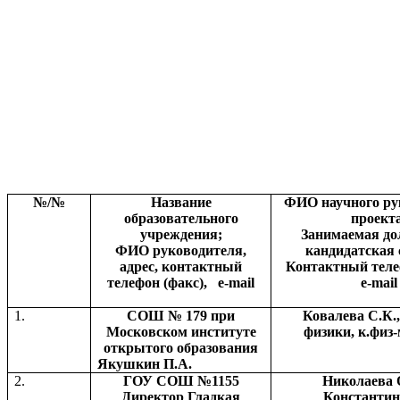
№/№
Название
ФИО научного ру
образовательного
проекта
учреждения;
Занимаемая до
ФИО руководителя,
кандидатская 
адрес, контактный
Контактный теле
телефон (факс),
e
-
mail
e
-
mail
1.
СОШ № 179 при
Ковалева С.К.,
Московском институте
физики, к.физ-
открытого образования
Якушкин П.А.
2.
ГОУ СОШ №1155
Николаева 
Директор Гладкая
Константин