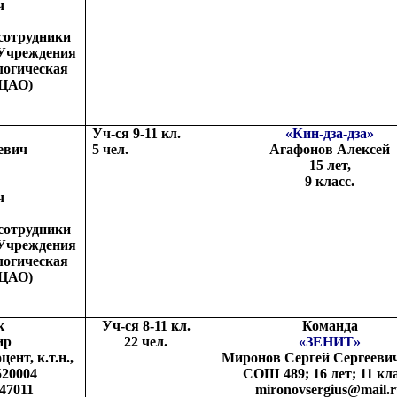
ч
сотрудники
 Учреждения
логическая
 ЦАО)
Уч-ся 9-11 кл.
«Кин-дза-дза»
евич
5 чел.
Агафонов Алексей
15 лет,
9 класс.
ч
сотрудники
 Учреждения
логическая
 ЦАО)
к
Уч-ся 8-11 кл.
Команда
ир
22 чел.
«ЗЕНИТ»
ент, к.т.н.,
Миронов Сергей Сергееви
520004
СОШ 489; 16 лет; 11 кла
947011
mironovsergius
@
mail
.
r