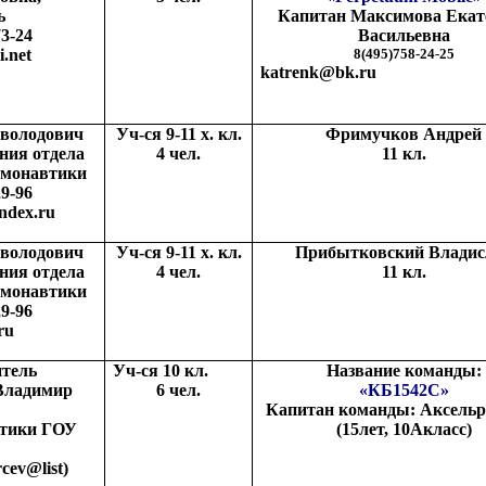
ь
Капитан Максимова Екат
73-24
Васильевна
i
.
net
8(495)758-24-25
katrenk@bk.ru
еволодович
Уч-ся 9-11 х. кл.
Фримучков Андрей
ния отдела
4 чел.
11 кл.
смонавтики
29-96
ndex.ru
еволодович
Уч-ся 9-11 х. кл.
Прибытковский Владис
ния отдела
4 чел.
11 кл.
смонавтики
29-96
ru
тель
Уч-ся 10 кл.
Название команды:
Владимир
6 чел.
«КБ1542С»
Капитан команды: Аксельр
атики ГОУ
(15лет, 10Акласс)
rcev
@
list
)