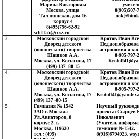
Марина Викторовна
учител
Москва, улица
8(905)507-
Таллиннская, дом 16
nok
@
himk
корпус 4
8(495)756-62-92
sch1155@rcsz.ru
3.
Московский городской
Кротов Иван Вс
Дворец детского
Пед.доп.образова
(юношеского) творчества
астрономии и ко
Шашков А.А.
8-905-797-
Москва, ул. Косыгина, 17
Krotoff41@ya
(499) 137 -80-15
4.
Московский городской
Кротов Иван Вс
Дворец детского
Пед.доп.образова
(юношеского) творчества
астрономии и ко
Шашков А.А.
8-905-797-
Москва, ул. Косыгина, 17
Krotoff41@yandex.
(499) 137 -80-15
5.
Гимназия № 1542
Научный руководи
ЗАО г. Москвы
проекта: Сырцев 
Ул.Авиаторов, 8
Николаевич
корпус
2, г
.
(Учитель информ
Москва, 119620
гимназии №1542,
тел
.: (495)
8(916)6794923,
wsy