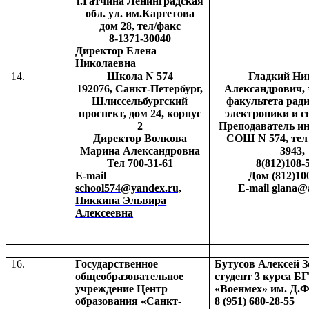
г
.Гатчина Ленинградская
обл. ул. им.Каргетова
дом 28, тел/факс
8-1371-30040
Директор Елена
Николаевна
14.
Школа
N
574
Гладкий Ни
192076, Санкт-Петербург,
Александрович, 
Шлиссельбургский
факультета ради
проспект, дом 24, корпус
электроники и 
2
Преподаватель и
Директор Волкова
СОШ
N
574, тел
Марина Александровна
3943,
Тел 700-31-61
8(812)108-
E
-
mail
Дом
(812)10
school574@yandex.ru,
E-mail glana@
Пиккина Эльвира
Алексеевна
16.
Государственное
Бутусов Алексей 
общеобразовательное
студент 3 курса Б
учреждение Центр
«Военмех» им. Д.
образования «Санкт-
8 (951) 680-28-55