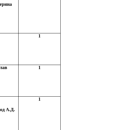
ерина
1
лав
1
1
од А.Д.