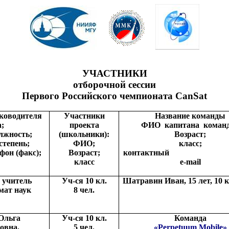
УЧАСТНИКИ
отборочной сессии
Первого Российского чемпионата
CanSat
ководителя
Участники
Название команды
;
проекта
ФИО
капитана
коман
лжность;
(школьники):
Возраст;
степень;
ФИО;
класс;
фон (факс);
Возраст;
контактный
класс
e
-
mail
 учитель
Уч-ся 10 кл.
Шатравин Иван, 15 лет, 10 к
мат наук
8 чел.
Ольга
Уч-ся 10 кл.
Команда
овна,
5 чел.
«Perpetuum Mobile»