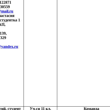
122871
530559
@
mail
.
ru
настасия
студентка 1
АП,
139,
7329
@yandex.ru
ий, студент
Уч-ся 11 кл.
Команда