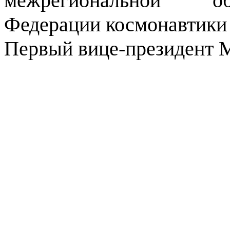
межрегиональной об
Федерации космонавтики Р
Первый вице-президент
М