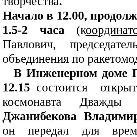
творчества
.
Начало в 12.00, продол
1.5-2 часа
(к
оордина
Павлович, председател
объединения по
ракетомо
В Инженерном доме П
12.15
состоится
откры
космонавта
Д
важды 
Джанибекова
Владимир
он передал для врем