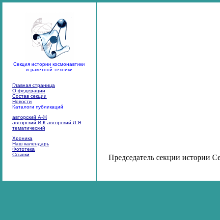
Секция истории космонавтики
и ракетной техники
Главная страница
О федерации
Состав секции
Новости
Каталоги публикаций
авторский А-Ж
авторский И-К
авторский Л-Я
тематический
Хроника
Наш календарь
Фототека
Ссылки
Председатель секции истории С