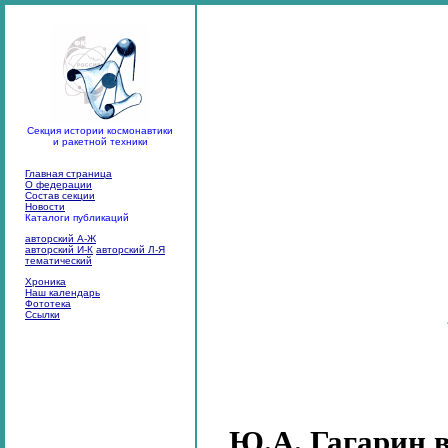
Секция истории космонавтики
и ракетной техники
Главная страница
О федерации
Состав секции
Новости
Каталоги публикаций
авторский А-Ж
авторский И-К
авторский Л-Я
тематический
Хроника
Наш календарь
Фототека
Ссылки
Ю.А. Гагарин 