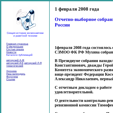
1 февраля 2008 года
Отчетно-выборное собран
России
Секция истории космонавтики
и ракетной техники
Главная страница
О федерации
1февраля 2008 года состоялос
Состав секции
СЗМОО ФК РФ Мухина собрание 
Новости
Каталоги публикаций
В Президиуме собрания находи
авторский А-Ж
авторский И-К
авторский Л-Я
Константинович, дважды Геро
тематический
Комитета экономического разв
Хроника
вице-президент Федерации Кос
Наш календарь
Фототека
Александр Николаевич, первы
Ссылки
С отчетным докладом о работе
удовлетворительной.
О деятельности контрольно-ре
ревизионной комиссии Тимофее