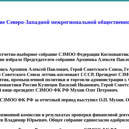
ие Северо-Западной межрегиональной общественн
ь отчетно-выборное собрание СЗМОО Федерация Космонавтики
избрало Председателем собрания Архипова Алексея Павлови
лись Архипов Алексей Павлович, Герой Советского Союза, 
й Советского Союза летчик-космонавт СССР, Президент СЗ
ития, промышленной политики и торговли администрации г.
монавтики России Кузнецов Василий Иванович, Герой Сове
й вице-президент СЗМОО ФК РФ Мухин Олег Петрович.
 СЗМОО ФК РФ за отчетный период выступил О.П. Мухин. Об
визионной комиссии и результатах проверки финансовой де
в Владимир Юрьевич. Общее собрание единогласно одобрило