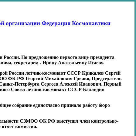
ой организации Федерация Космонавтики
 России. По предложению первого вице-президента
ча, секретарем - Ирину Анатольевну Исаеву.
Герой России летчик-космонавт СССР Крикалев Сергей
МОО ФК РФ Георгий Михайлович Гречко, Председатель
 Санкт-Петербурга Сергеев Алексей Иванович, Первый
тского Союза летчик-космонавт СССР Баландин
щее собрание единогласно признало работу бюро
ятельности СЗМОО ФК РФ выступил член контрольно-
 отчет комиссии.