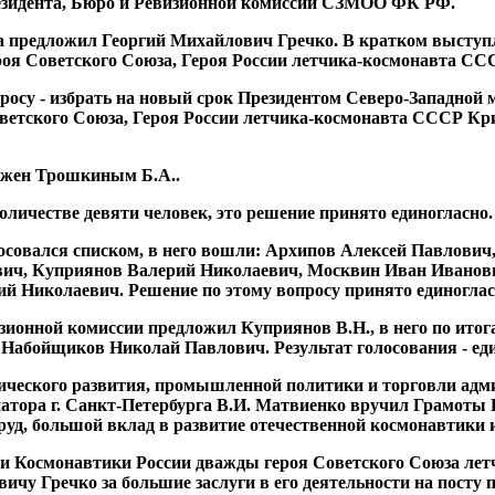
зидента, Бюро и Ревизионной комиссии СЗМОО ФК РФ.
а предложил Георгий Михайлович Гречко. В кратком выступл
я Советского Союза, Героя России летчика-космонавта СС
просу - избрать на новый срок Президентом Северо-Западно
ветского Союза, Героя России летчика-космонавта СССР Кр
ожен Трошкиным Б.А..
оличестве девяти человек, это решение принято единогласно.
осовался списком, в него вошли: Архипов Алексей Павлович
вич, Куприянов Валерий Николаевич, Москвин Иван Иванов
й Николаевич. Решение по этому вопросу принято единоглас
зионной комиссии предложил Куприянов В.Н., в него по ит
абойщиков Николай Павлович. Результат голосования - еди
ического развития, промышленной политики и торговли адми
тора г. Санкт-Петербурга В.И. Матвиенко вручил Грамоты Г
уд, большой вклад в развитие отечественной космонавтики и 
ии Космонавтики России дважды героя Советского Союза ле
ичу Гречко за большие заслуги в его деятельности на пос