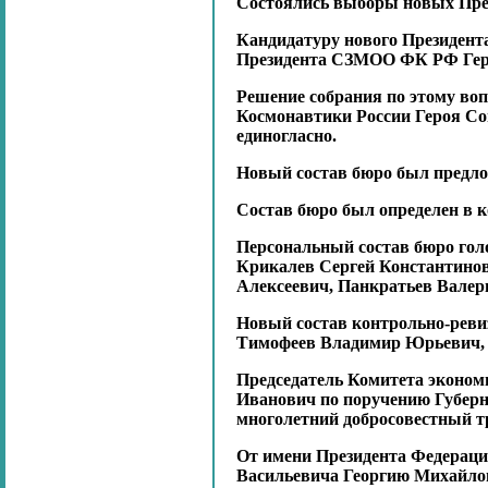
Состоялись выборы новых Пре
Кандидатуру нового Президент
Президента СЗМОО ФК РФ Геро
Решение собрания по этому во
Космонавтики России Героя Со
единогласно.
Новый состав бюро был предл
Состав бюро был определен в к
Персональный состав бюро гол
Крикалев Сергей Константино
Алексеевич, Панкратьев Валери
Новый состав контрольно-реви
Тимофеев Владимир Юрьевич, Н
Председатель Комитета эконом
Иванович по поручению Губерна
многолетний добросовестный тр
От имени Президента Федерац
Васильевича Георгию Михайлов