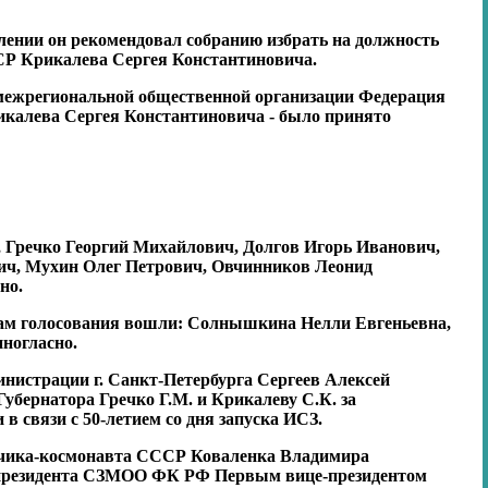
ении он рекомендовал собранию избрать на должность
СР Крикалева Сергея Константиновича.
й межрегиональной общественной организации Федерация
икалева Сергея Константиновича - было принято
, Гречко Георгий Михайлович, Долгов Игорь Иванович,
ич, Мухин Олег Петрович, Овчинников Леонид
но.
огам голосования вошли: Солнышкина Нелли Евгеньевна,
ногласно.
нистрации г. Санкт-Петербурга Сергеев Алексей
убернатора Гречко Г.М. и Крикалеву С.К. за
в связи с 50-летием со дня запуска ИСЗ.
тчика-космонавта СССР Коваленка Владимира
ту президента СЗМОО ФК РФ Первым вице-президентом