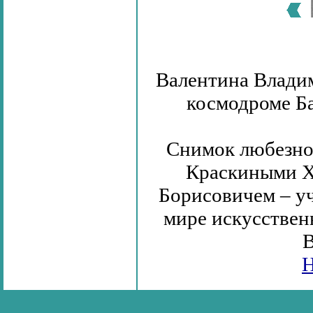
Валентина Влади
космодроме Ба
Снимок любезно
Краскиными Х
Борисовичем – уч
мире искусствен
В
Н