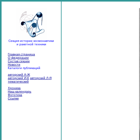
Секция истории космонавтики
и ракетной техники
Главная страница
О федерации
Состав секции
Новости
Каталоги публикаций
авторский А-Ж
авторский И-К
авторский Л-Я
тематический
Хроника
Наш календарь
Фототека
Ссылки