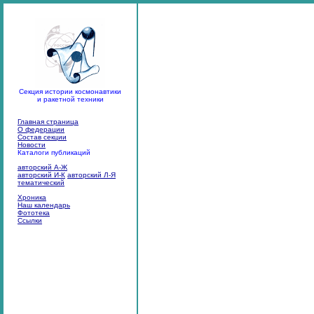
Секция истории космонавтики
и ракетной техники
Главная страница
О федерации
Состав секции
Новости
Каталоги публикаций
авторский А-Ж
авторский И-К
авторский Л-Я
тематический
Хроника
Наш календарь
Фототека
Ссылки