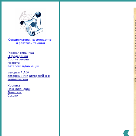
Секция истории космонавтики
и ракетной техники
Главная страница
О федерации
Состав секции
Новости
Каталоги публикаций
авторский А-Ж
авторский И-К
авторский Л-Я
тематический
Хроника
Наш календарь
Фототека
Ссылки