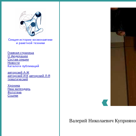
Секция истории космонавтики
и ракетной техники
Главная страница
О федерации
Состав секции
Новости
Каталоги публикаций
авторский А-Ж
авторский И-К
авторский Л-Я
тематический
Хроника
Наш календарь
Фототека
Ссылки
Валерий Николаевич Куприянов