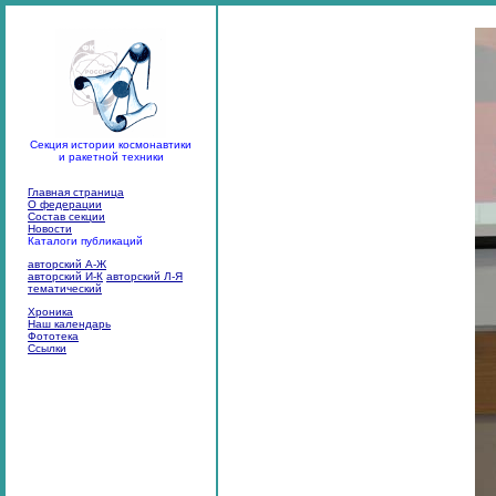
Секция истории космонавтики
и ракетной техники
Главная страница
О федерации
Состав секции
Новости
Каталоги публикаций
авторский А-Ж
авторский И-К
авторский Л-Я
тематический
Хроника
Наш календарь
Фототека
Ссылки