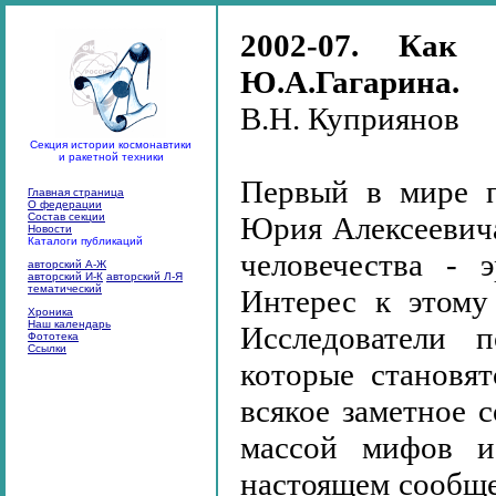
2002-07. Как
Ю.А.Гагарина.
В.Н. Куприянов
Секция истории космонавтики
и ракетной техники
Первый в мире п
Главная страница
О федерации
Состав секции
Юрия Алексеевича
Новости
Каталоги публикаций
человечества - 
авторский А-Ж
авторский И-К
авторский Л-Я
тематический
Интерес к этому
Хроника
Наш календарь
Исследователи 
Фототека
Ссылки
которые становя
всякое заметное 
массой мифов и
настоящем сообще