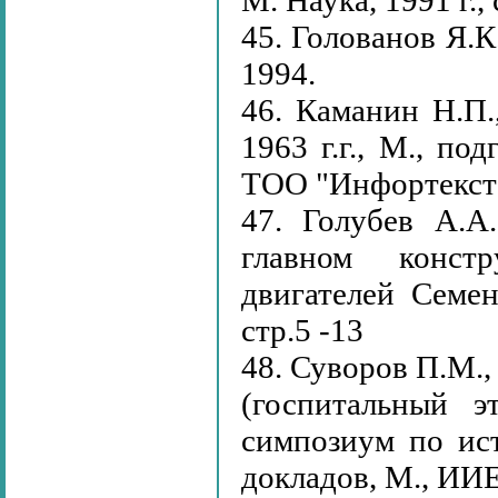
М. Наука, 1991 г., 
45. Голованов Я.К
1994.
46. Каманин Н.П.
1963 г.г., М., п
ТОО "Инфортекст"
47. Голубев А.А
главном конст
двигателей Семе
стр.5 -13
48. Суворов П.М.
(госпитальный 
симпозиум по ис
докладов, М., ИИЕ