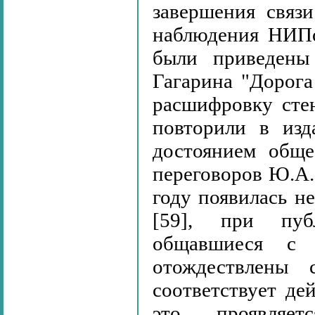
завершения связ
наблюдения НИПо
были приведены
Гагарина "Дорога 
расшифровку сте
повторили в изд
достоянием обще
переговоров Ю.А. 
году появилась н
[59], при пуб
общавшиеся с
отождествлены
соответствует де
это проявляет