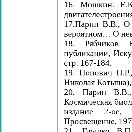
16. Мошкин. Е.К
двигателестроени
17.Парин В.В., О
вероятном… О нев
18. Рябчиков 
публикации, Иску
стр. 167-184.
19. Попович П.Р.
Николая Котыша),
20. Парин В.В.
Космическая биол
издание 2-ое,
Просвещение, 197
21. Глушко В.П