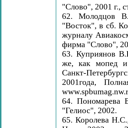
"Слово", 2001 г., 
62. Молодцов В.
"Восток", в сб. 
журналу Авиакосм
фирма "Слово", 200
63. Куприянов В.
же, как мопед и
Санкт-Петербургс
2001года, Полн
www.spbumag.nw.r
64. Пономарева 
"Гелиос", 2002.
65. Королева Н.С.