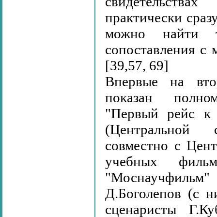
свидетельства
практически сразу
можно найти т
сопоставления с 
[39,57, 69]
Впервые на вто
показан полно
"Первый рейс к
(Центральной 
совместно с Цен
учебных филь
"Моснаучфильм" 
Д.Боголепов (с н
сценаристы Г.К