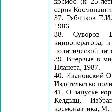
космос (к 25-ле
серия Космонавтик
37. Рябчиков Е.И
1986
38. Суворов В
кинооператора, в
политической лите
39. Впервые в ми
Планета, 1987.
40. Ивановский О
Издательство поли
41. О запуске кор
Келдыш, Избра
космонавтика, М. Н