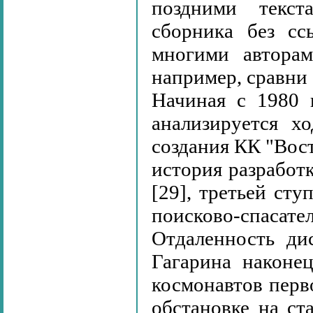
поздними текст
сборника без сс
многими авторам
например, сравни [
Начиная с 1980 
анализируется х
создания КК "Восток
история разработ
[29], третьей сту
поисково-спасател
Отдаленность ди
Гагарина наконе
космонавтов перво
обстановке на ст