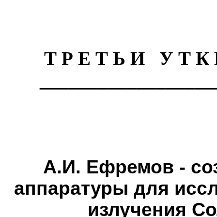
Т Р Е Т Ь И
У Т К 
__________________
А.И. Ефремов - со
аппаратуры для иссл
излучения Со