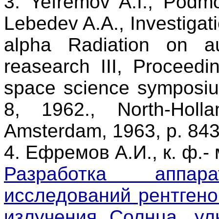
3. Yefremov A.I., Podm
Lebedev A.A., Investigati
alpha Radiation on a
reasearch III, Proceedin
space science symposiu
8, 1962., North-Holl
Amsterdam, 1963, p. 843
4. Ефремов А.И., к. ф.- 
Разработка аппа
исследований рентгено
излучения Солнца, ул