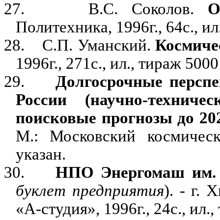
27.
В.С. Соколов.
О
Политехника, 1996г., 64с., ил
28.
С.П. Уманский.
Космиче
1996г., 271с., ил., тираж 5000
29.
Долгосрочные перспе
России (научно-техниче
поисковые прогнозы до 202
М.: Московский космическ
указан.
30.
НПО Энергомаш им. 
буклет предприятия
). - г.
«А-студия», 1996г., 24с., ил.,