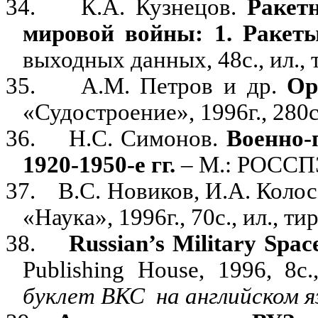
34.
К.А. Кузнецов.
Ракет
мировой войны: 1. Ракеты
выходных данных, 48с., ил., 
35.
А.М. Петров и др.
Ор
«Судостроение», 1996г., 280с
36.
Н.С. Симонов.
Военно
1920-1950-е гг.
– М.: РОССПЭ
37.
В.С. Новиков, И.А. Коло
«Наука», 1996г., 70с., ил., ти
38.
Russian’s Military Spac
Publishing House, 1996, 8
с
буклет ВКС
на английском я