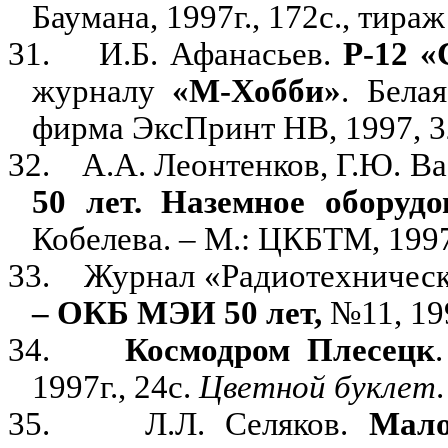
Баумана, 1997г., 172с., тираж
31.
И.Б. Афанасьев.
Р-12 «
журналу
«М-Хобби»
. Бела
фирма ЭксПринт НВ, 1997, 32с
32.
А.А. Леонтенков, Г.Ю. Ва
50 лет. Наземное оборудо
Кобелева. – М.: ЦКБТМ, 1997
33.
Журнал «Радиотехническ
– ОКБ МЭИ 50 лет,
№11, 199
34.
Космодром Плесецк
1997г., 24с.
Цветной
буклет
.
35.
Л.Л. Селяков.
Мало