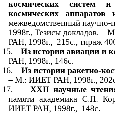
космических систем 
космических аппаратов 
межведомственный научно-пр
1998г., Тезисы докладов. –
РАН, 1998г.,
215с., тираж 400
15.
Из истории авиации и к
РАН, 1998г., 146с.
16.
Из истории ракетно-кос
–
М.: ИИЕТ РАН, 1998г., 202с
17.
XXII
научные чтени
памяти академика С.П. Ко
ИИЕТ РАН, 1998г.,
148с.