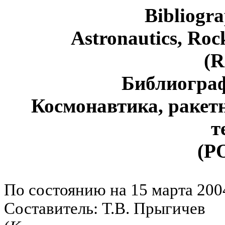
Bibliogr
Astronautics, Roc
(
R
Библиограф
Космонавтика, ракет
т
(Р
По состоянию на 15 марта 2004
Составитель: Т.В. Прыгичев