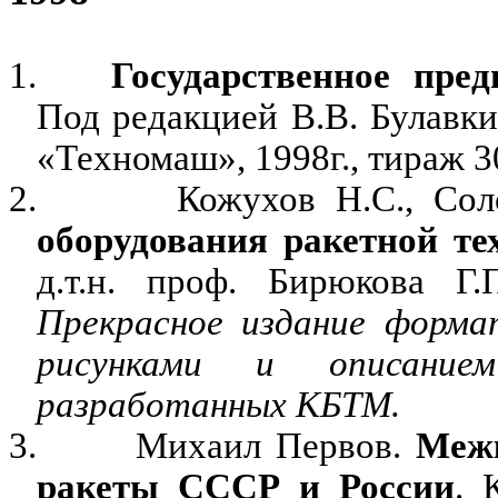
1.
Государственное
пред
Под редакцией В.В. Булавки
«Техномаш», 1998г., тираж 3
2.
Кожухов Н.С., Сол
оборудования ракетной тех
д.т.н. проф. Бирюкова Г
Прекрасное издание форм
рисунками и описание
разработанных КБТМ.
3.
Михаил Первов.
Межк
ракеты СССР и России
. 