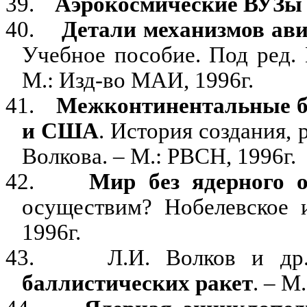
39.
Аэрокосмические ВУЗы 
40.
Детали механизмов ав
Учебное пособие. Под ред.
М.: Изд-во МАИ, 1996г.
41.
Межконтинентальные б
и США
. История создания, 
Волкова. – М.: РВСН, 1996г.
42.
Мир без ядерного 
осуществим? Нобелевское 
1996г.
43.
Л.И. Волков и д
баллистических ракет
. – М