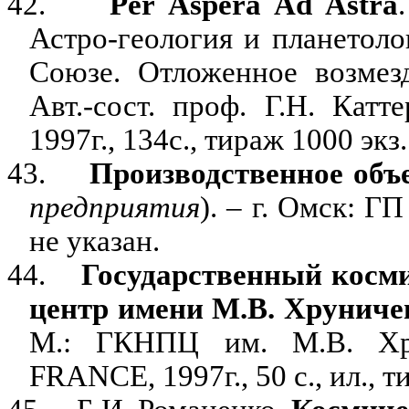
42.
Per Aspera Ad Astra
.
Астро-геология и планетоло
Союзе. Отложенное возмез
Авт.-сост. проф. Г.Н. Кат
1997г., 134с., тираж 1000 экз.
43.
Производственное объ
предприятия
). – г. Омск: ГП
не указан.
44.
Государственный косм
центр имени М.В. Хруниче
М.: ГКНПЦ им. М.В. Хр
FRANCE
, 1997г., 50 с., ил.,