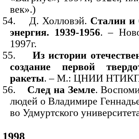
век».)
54.
Д. Холловэй.
Сталин и 
энергия. 1939-1956
. – Нов
1997г.
55.
Из истории отечеств
создание первой твердо
ракеты
. – М.: ЦНИИ НТИКП
56.
След на Земле
. Воспоми
людей о Владимире Геннадье
во Удмуртского университета
1998