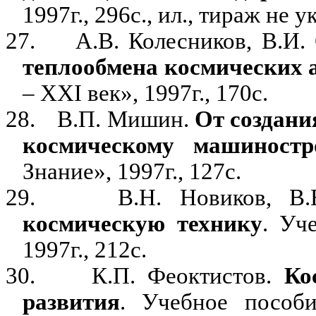
1997г., 296с., ил., тираж не у
27.
А.В. Колесников, В.И.
теплообмена космических 
– ХХ
I
век», 1997г., 170с.
28.
В.П. Мишин.
От создани
космическому машиностр
Знание», 1997г., 127с.
29.
В.Н. Новиков, В
космическую технику
. Уч
1997г., 212с.
30.
К.П. Феоктистов.
Ко
развития
. Учебное пособ