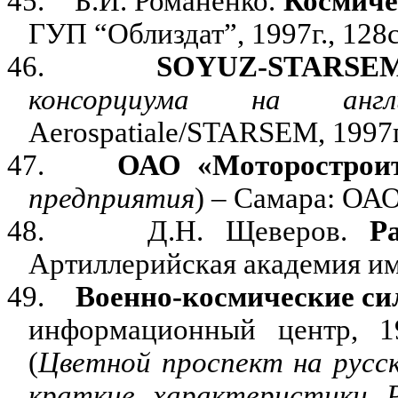
45.
Б.И. Романенко.
Космиче
ГУП “Облиздат”, 1997г., 128с
46.
SOYUZ
-
STARSE
консорциума на англ
Aerospatiale
/
STARSEM
, 1997
47.
ОАО
«Моторостроит
предприятия
) – Самара: ОАО
48.
Д.Н. Щеверов.
Р
Артиллерийская академия им.
49.
Военно-космические с
информационный центр, 19
(
Цветной проспект на русск
краткие характеристики 