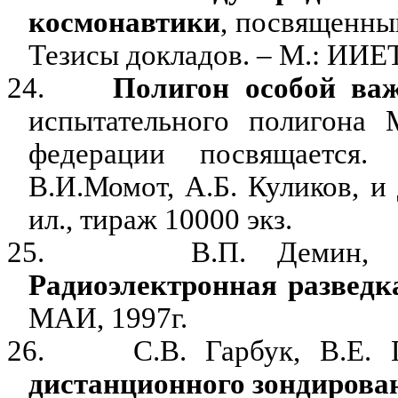
космонавтики
, посвященны
Тезисы докладов. – М.: ИИЕТ 
24.
Полигон особой ва
испытательного полигона 
федерации посвящается. 
В.И.Момот, А.Б. Куликов, и д
ил., тираж 10000 экз.
25.
В.П. Демин, 
Радиоэлектронная разведк
МАИ, 1997г.
26.
С.В. Гарбук, В.Е.
дистанционного зондирова