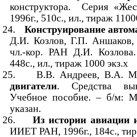
конструктора.
Серия «Жес
1996г., 510с., ил., тираж 1100
24.
Конструирование автом
Д.И. Козлов, Г.П. Аншаков,
чл.-кор. РАН Д.И. Козлова
448с., ил., тираж 1000 экз.х
25.
В.В. Андреев, В.А. М
двигатели
. Средства выв
Учебное пособие. – б/м: МО
указан.
26.
Из истории авиации 
ИИЕТ РАН, 1996г., 184с., тир