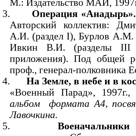
М.: Издательство МАИ, 1997г
3.
Операция «Анадырь».
Авторский коллектив: Дмит
А.И. (раздел
I
), Бурлов А.М.
Ивкин В.И. (разделы
III
приложения). Под общей р
проф., генерал-полковника Е
4.
На Земле, в небе и в ко
«Военный Парад», 1997г.,
альбом
формата А4, посв
Лавочкина.
5.
Военачальники 