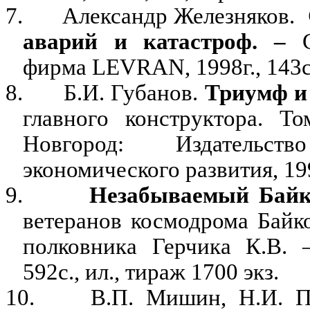
7.
Александр Железняков.
аварий и катастроф. –
фирма
LEVRAN
, 1998г., 143
8.
Б.И. Губанов.
Триумф и 
главного конструктора. Т
Новгород: Издательст
экономического развития, 19
9.
Незабываемый Байк
ветеранов космодрома Байк
полковника Герчика К.В. –
592с., ил., тираж 1700 экз.
10.
В.П. Мишин, Н.И. 