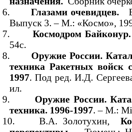
назначения.
Сборник очерко
6.
Глазами очевидцев.
Выпуск 3. – М.: «Космо», 1997
7.
Космодром Байконур.
54с.
8.
Оружие России
.
Катал
техника Ракетных войск с
1997
. Под ред. И.Д. Сергеев
ил.
9.
Оружие России.
Ката
техника. 1996-1997
. – М.:
Mi
10.
В.А. Золотухин,
Ко