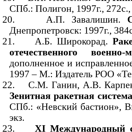
СПб.: Полигон, 1997г., 272с.,
20.
А.П. Завалишин.
Днепропетровск: 1997г., 384с
21.
А.Б. Широкорад.
Рак
отечественного военно-
дополненное и исправленное
1997 – М.: Издатель РОО «Тех
22.
С.М. Ганин, А.В. Карпе
Зенитная ракетная система
СПб.: «Невский бастион», Вы
экз.
23.
XI
Международный с