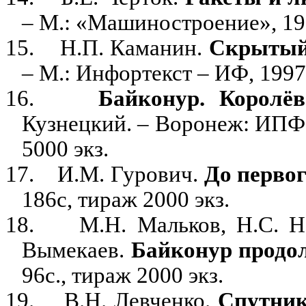
– М.: «Машиностроение», 1997
15.
Н.П. Каманин.
Скрытый
– М.: Инфортекст – ИФ, 1997г
16.
Байконур. Королёв
Кузнецкий. – Воронеж: ИПФ «
5000 экз.
17.
И.М. Гурович.
До первог
186с, тираж 2000 экз.
18.
М.Н. Мальков, Н.С. Н
Вымекаев.
Байконур продо
96с., тираж 2000 экз.
19.
В.Н. Левченко.
Спутник