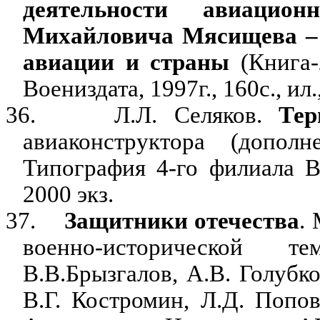
деятельности авиацион
Михайловича Мясищева – 
авиации и страны
(Книга-
Воениздата, 1997г., 160с., ил.
36.
Л.Л. Селяков.
Тер
авиаконструктора (допол
Типография 4-го филиала Во
2000 экз.
37.
Защитники отечества
.
военно-исторической те
В.В.Брызгалов, А.В. Голубк
В.Г. Костромин, Л.Д. Попов