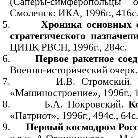
(Саперы-симферопольцы 
Смоленск: ИКА, 1996г., 416с
5.
Хроника основных 
стратегического назначен
ЦИПК РВСН, 1996г., 284с.
6.
Первое ракетное сое
Военно-исторический очерк. –
7.
И.В. Стромский
«Машиностроение», 1996г., 11
8.
Б.А. Покровский.
К
«Патриот», 1996г., 494с., 64с
9.
Первый космодром Рос