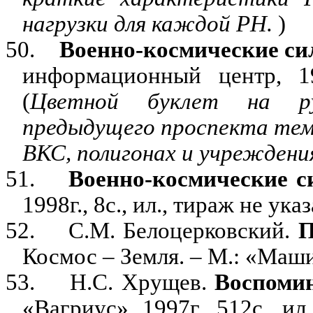
нагрузки для каждой РН.
)
50.
Военно-космические с
информационный центр, 19
(
Цветной буклет на ру
предыдущего проспекта тем
ВКС, полигонах и учреждения
51.
Военно-космические 
1998г., 8с., ил., тираж не указ
52.
С.М. Белоцерковский.
П
Космос – Земля. – М.: «Маши
53.
Н.С. Хрущев.
Воспоми
«Вагриус», 1997г., 512с., ил