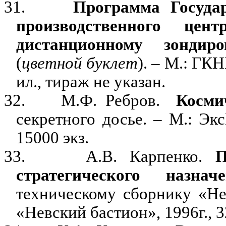
31.
Программа Государ
производственного це
дистанционному зондир
(
цветной буклет
). – М.: ГКН
ил., тираж не указан.
32.
М.Ф. Ребров.
Косми
секретного досье. – М.: Экс
15000 экз.
33.
А.В. Карпенко.
П
стратегического назнач
техническому сборнику «Не
«Невский бастион», 1996г., 32