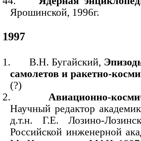
44.
Ядерная энциклопед
Ярошинской, 1996г.
199
7
1.
В.Н. Бугайский,
Эпизод
самолетов и ракетно-косми
(?)
2.
Авиационно-косми
Научный редактор академик
д.т.н. Г.Е. Лозино-Лозин
Российской инженерной акад