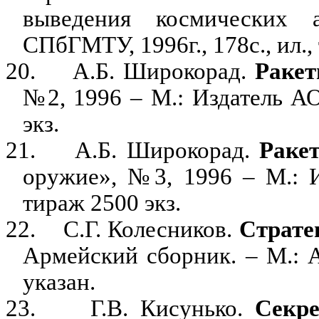
выведения космических 
СПбГМТУ, 1996г., 178с., ил.,
20.
А.Б. Широкорад.
Ракет
№2, 1996 – М.: Издатель АО
экз.
21.
А.Б. Широкорад.
Раке
оружие», №3, 1996 – М.: И
тираж 2500 экз.
22.
С.Г. Колесников.
Страте
Армейский сборник. – М.: А
указан.
23.
Г.В. Кисунько.
Секре