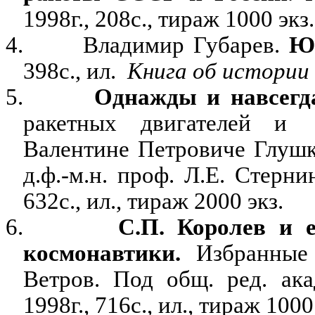
1998г., 208с., тираж 1000 экз.
4.
Владимир Губарев.
Ю
398с., ил.
Книга об истории
5.
Однажды и навсег
ракетных двигателей и
Валентине Петровиче Глушко
д.ф.-м.н. проф. Л.Е. Стерн
632с., ил., тираж 2000 экз.
6.
С.П. Королев и е
космонавтики.
Избранные т
Ветров. Под общ. ред. ака
1998г., 716с., ил., тираж 1000