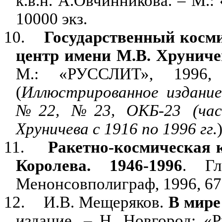
к.в.н. А.Овчинникова. – М.: 
10000 экз.
10.
Государственный косм
центр имени М.В. Хруничев
М.: «РУССЛИТ», 1996, 
(
Иллюстрированное издание
№22, №23, ОКБ-23 (час
Хруничева с 1916 по 1996 гг.
11.
Ракетно-космическая 
Королева. 1946-1996
. Г
Менонсовполиграф, 1996, 672с
12.
И.В. Мещеряков.
В мире
издание. – Н. Новгород: «Р