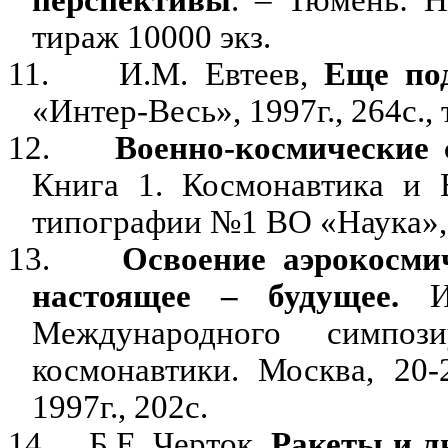
перспективы
. – Тюмень: Н
тираж 10000 экз.
11.
И.М. Евтеев,
Еще по
«Интер-Весь», 1997г., 264с., 
12.
Военно-космические
Книга 1. Космонавтика и
типографии №1 ВО «Наука», 19
13.
Освоение аэрокосми
настоящее – будущее.
Из
Международного симпо
космонавтики. Москва, 20
1997г., 202с.
14.
Б.Е. Черток.
Ракеты и л