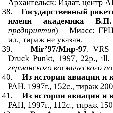
Архангельск: Издат. центр АГ
38.
Государственный ракет
имени академика В.П.
предприятия
) – Миасс: ГРЦ
ил., тираж не указан.
39.
Mir’97/Мир-97
. VRS 
Druck Punkt, 1997, 22p., ill.
германского
космического
по
40.
Из истории авиации и 
РАН, 1997г., 152с., тираж 200
41.
Из истории авиации и 
РАН, 1997г., 112с., тираж 150