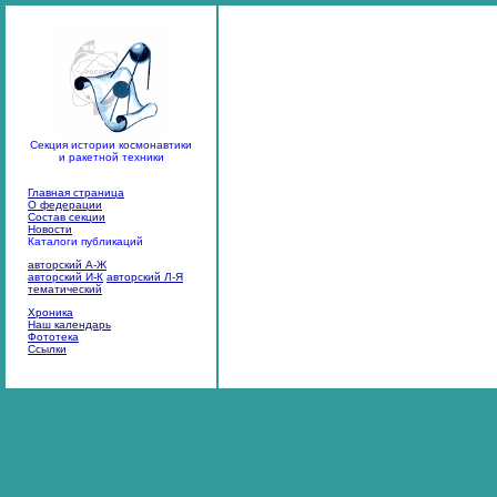
Секция истории космонавтики
и ракетной техники
Главная страница
О федерации
Состав секции
Новости
Каталоги публикаций
авторский А-Ж
авторский И-К
авторский Л-Я
тематический
Хроника
Наш календарь
Фототека
Ссылки