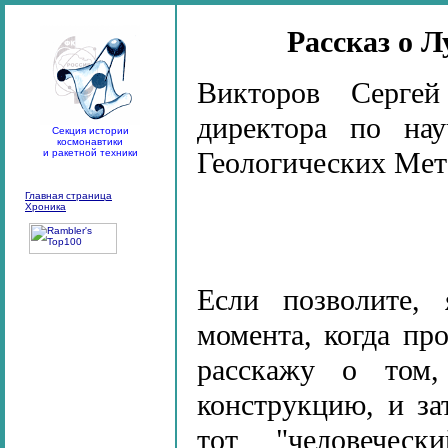
Рассказ о 
Викторов Сергей 
директора по н
Секция истории
космонавтики
Геологических Мето
и ракетной техники
Главная страница
Хроника
Если позволите,
момента, когда пр
расскажу о том,
конструкцию, и за
тот "человечес