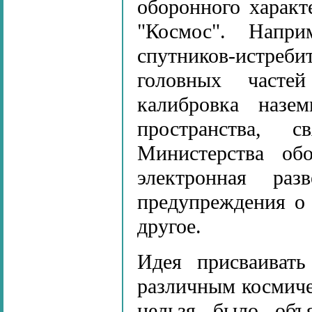
оборонного характ
"Космос". Напри
спутников-истр
головных часте
калибровка назе
пространства, 
Министерства об
электронная раз
предупреждения о 
другое.
Идея присваивать
различным космиче
нельзя было объя