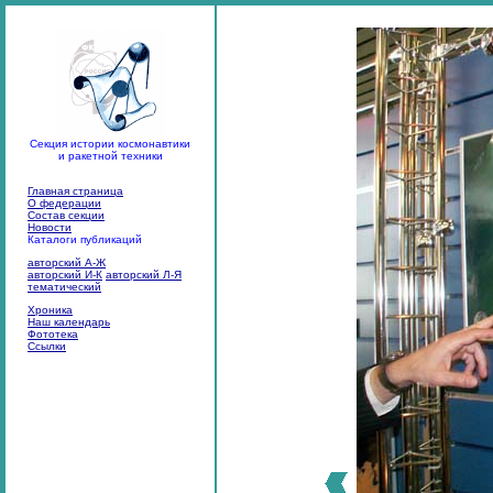
Секция истории космонавтики
и ракетной техники
Главная страница
О федерации
Состав секции
Новости
Каталоги публикаций
авторский А-Ж
авторский И-К
авторский Л-Я
тематический
Хроника
Наш календарь
Фототека
Ссылки