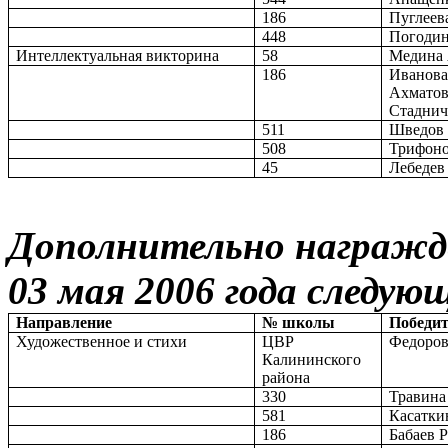
186
Пуглеев
448
Погодин
Интеллектуальная викторина
58
Медина 
186
Иванова
Ахматов
Стаднич
511
Шведов
508
Трифоно
45
Лебедев
Дополнительно награжде
03 мая 2006 года следую
Направление
№ школы
Победит
Художественное и стихи
ЦВР
Федоро
Калининского
района
330
Травина
581
Касатки
186
Бабаев 