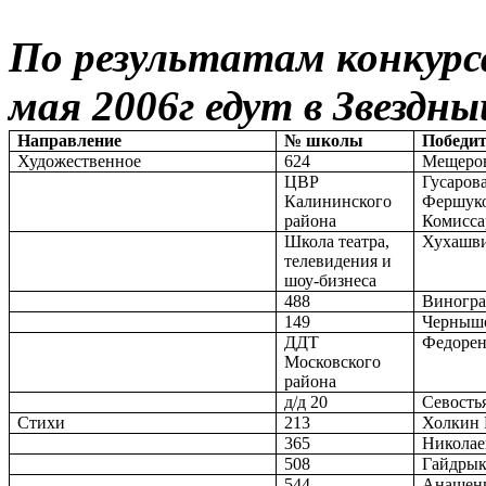
По результатам конкурс
мая 2006г едут в Звездны
Направление
№ школы
Победит
Художественное
624
Мещеро
ЦВР
Гусаров
Калининского
Фершуко
района
Комисс
Школа театра,
Хухашви
телевидения и
шоу-бизнеса
488
Виногра
149
Чернышо
ДДТ
Федорен
Московского
района
д/д 20
Севость
Стихи
213
Холкин 
365
Николае
508
Гайдрык
544
Анащен