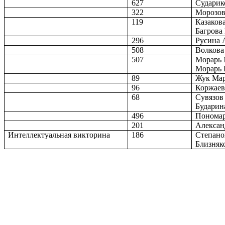
627
Сударик
322
Морозов
119
Казаков
Багрова
296
Русина 
508
Волкова
507
Морарь 
Морарь 
89
Жук Ма
96
Коржаев
68
Сувязов
Бударин
496
Пономар
201
Алексан
Интеллектуальная викторина
186
Степано
Близняк