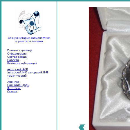
Секция истории космонавтики
и ракетной техники
Главная страница
О федерации
Состав секции
Новости
Каталоги публикаций
авторский А-Ж
авторский И-К
авторский Л-Я
тематический
Хроника
Наш календарь
Фототека
Ссылки