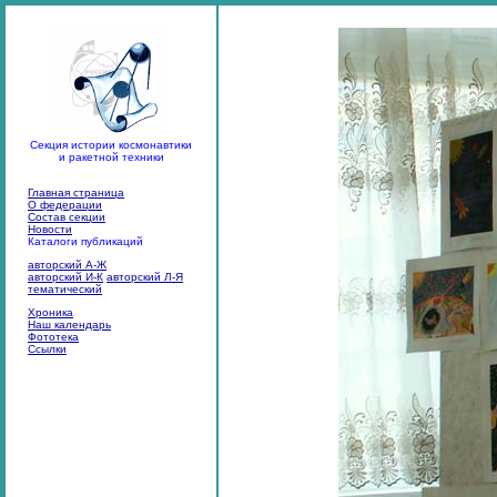
Секция истории космонавтики
и ракетной техники
Главная страница
О федерации
Состав секции
Новости
Каталоги публикаций
авторский А-Ж
авторский И-К
авторский Л-Я
тематический
Хроника
Наш календарь
Фототека
Ссылки