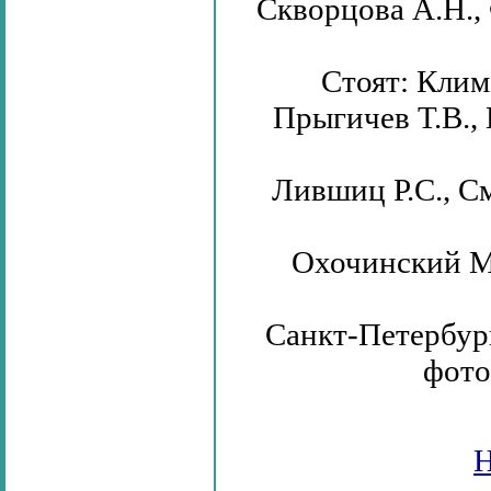
Скворцова А.Н.,
Стоят: Климо
Прыгичев Т.В., 
Лившиц Р.С., С
Охочинский М.
Санкт-Петербур
фото
Н