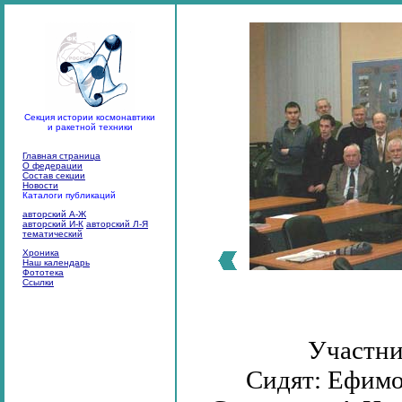
Секция истории космонавтики
и ракетной техники
Главная страница
О федерации
Состав секции
Новости
Каталоги публикаций
авторский А-Ж
авторский И-К
авторский Л-Я
тематический
Хроника
Наш календарь
Фототека
Ссылки
Участник
Сидят: Ефимов