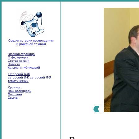
Секция истории космонавтики
и ракетной техники
Главная страница
О федерации
Состав секции
Новости
Каталоги публикаций
авторский А-Ж
авторский И-К
авторский Л-Я
тематический
Хроника
Наш календарь
Фототека
Ссылки