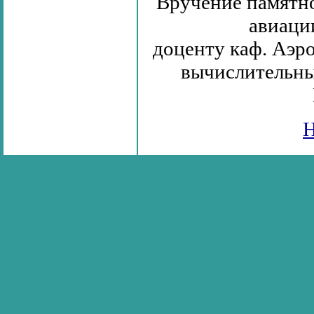
Вручение памятн
авиаци
доценту каф. Аэр
вычислительн
Н