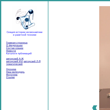
Секция истории космонавтики
и ракетной техники
Главная страница
О федерации
Состав секции
Новости
Каталоги публикаций
авторский А-Ж
авторский И-К
авторский Л-Я
тематический
Хроника
Наш календарь
Фототека
Ссылки